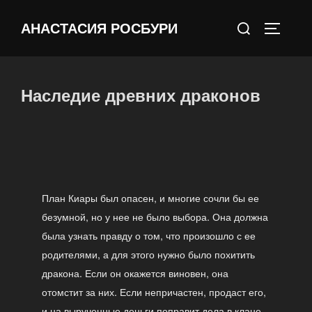
Перейти
Поиск
к
АНАСТАСИЯ РОСБУРИ
ПЕРЕКЛ
по:
содержимому
Наследие древних драконов
План Киары был опасен, и многие сочли бы ее
безумной, но у нее не было выбора. Она должна
была узнать правду о том, что произошло с ее
родителями, а для этого нужно было похитить
дракона. Если он окажется виновен, она
отомстит за них. Если непричастен, продаст его,
и на вырученные деньги поправит дела в клане.