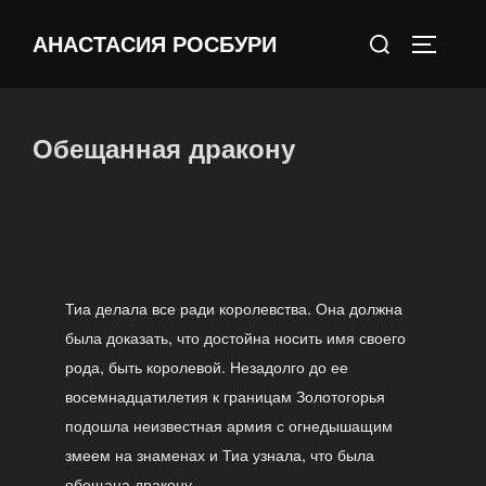
Перейти
Поиск
к
АНАСТАСИЯ РОСБУРИ
ПЕРЕКЛ
по:
содержимому
Обещанная дракону
Тиа делала все ради королевства. Она должна
была доказать, что достойна носить имя своего
рода, быть королевой. Незадолго до ее
восемнадцатилетия к границам Золотогорья
подошла неизвестная армия с огнедышащим
змеем на знаменах и Тиа узнала, что была
обещана дракону.